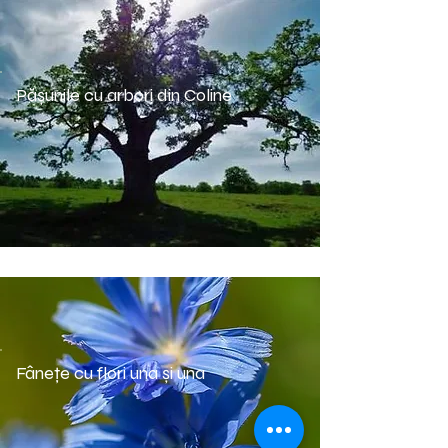
Pășunile cu arbori din Coline
Fâneţe cu flori una şi una