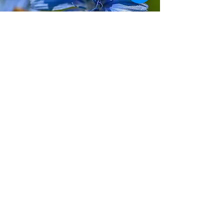
Glimee şi movile
Heading 1
Termene și condiții