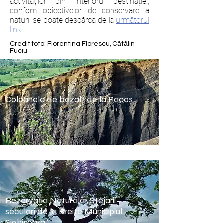
activităților din interiorul destinației,
confom obiectivelor de conservare a
naturii se poate descărca de la
următorul
link
.
Credit foto: Florentina Florescu, Cătălin
Fuciu
Coloanele de bazalt de la Racoş
Rezervaţia Naturală „Stejarii
seculari de la Breite Municipiul
Sighişoara“