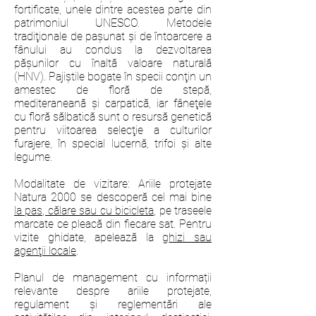
fortificate, unele dintre acestea parte din
patrimoniul UNESCO. Metodele
tradiţionale de paşunat şi de întoarcere a
fânului au condus la dezvoltarea
păşunilor cu înaltă valoare naturală
(HNV). Pajiştile bogate în specii conţin un
amestec de floră de stepă,
mediteraneană şi carpatică, iar fâneţele
cu floră sălbatică sunt o resursă genetică
pentru viitoarea selecţie a culturilor
furajere, în special lucernă, trifoi şi alte
legume.
Modalitate de vizitare: Ariile protejate
Natura 2000 se descoperă cel mai bine
la pas, călare sau cu bicicleta
, pe traseele
marcate ce pleacă din fiecare sat. Pentru
vizite ghidate, apelează la g
hizi sau
agenţii locale
.
Planul de management cu informații
relevante despre ariile protejate,
regulament și reglementări ale