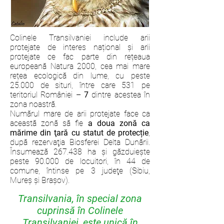
Colinele Transilvaniei include arii
protejate de interes național și arii
protejate ce fac parte din rețeaua
europeană Natura 2000, cea mai mare
rețea ecologică din lume, cu peste
25.000 de situri, între care 531 pe
teritoriul României –
7
dintre acestea în
zona noastră.
Numărul mare de arii protejate face ca
această zonă să fie
a doua zonă ca
mărime din ţară cu statut de protecție
,
după rezervaţia Biosferei Delta Dunării.
Însumează 267.438 ha și găzduiește
peste 90.000 de locuitori, în 44 de
comune, întinse pe 3 judeţe (Sibiu,
Mureș și Brașov).
Transilvania, în special zona
cuprinsă în Colinele
Transilvaniei, este unică în