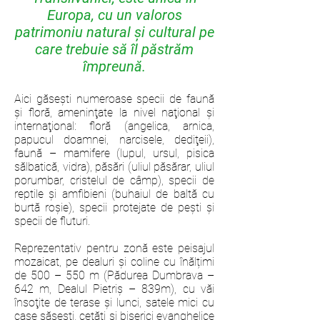
Europa, cu un valoros
patrimoniu natural şi cultural pe
care trebuie să îl păstrăm
împreună.
Aici găsești numeroase specii de faună
şi floră, ameninţate la nivel naţional şi
internaţional: floră (angelica, arnica,
papucul doamnei, narcisele, dediţeii),
faună – mamifere (lupul, ursul, pisica
sălbatică, vidra), păsări (uliul păsărar, uliul
porumbar, cristelul de câmp), specii de
reptile şi amfibieni (buhaiul de baltă cu
burtă roşie), specii protejate de peşti și
specii de fluturi.
Reprezentativ pentru zonă este peisajul
mozaicat, pe dealuri şi coline cu înălțimi
de 500 – 550 m (Pădurea Dumbrava –
642 m, Dealul Pietriş – 839m), cu văi
însoţite de terase şi lunci, satele mici cu
case săsești, cetăți și biserici evanghelice