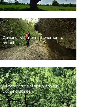
Canionul Mihăileni – monument al
naturii
Rezervaţia de stejar pufos din
comuna Daneş