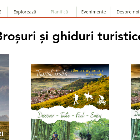
ă
Explorează
Planifică
Evenimente
Despre noi
Broșuri și ghiduri turistic
Broșuri și ghiduri turistic