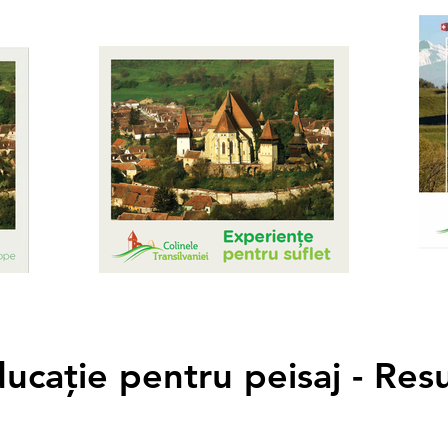
ucație pentru peisaj - Res
ucație pentru peisaj - Res