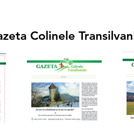
zeta Colinele Transilvan
zeta Colinele Transilvan