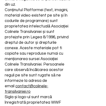
din uz.
Conținutul Platformei (text, imagini,
material video existent pe site și în
codurile de programare) sunt
proprietatea intelectuală Asociației
Colinele Transilvaniei și sunt
protejate prin Legea 8/1996, privind
dreptul de autor și drepturile
conexe. Aceste materiale pot fi
copiate sau reproduse numai cu
menționarea sursei Asociației
Colinele Transilvaniei. Persoanele
care observă încălcarea acestor
reguli pe site sunt rugate să ne
informeze la adresa de
email
contact@colinele-
transilvaniei.ro
Sigla și logo-ul sunt marcă
înregistrată proprietatea WWF