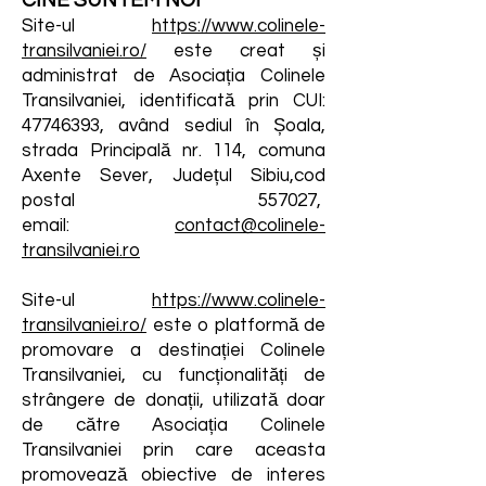
CINE SUNTEM NOI
​Site-ul
https://www.colinele-
transilvaniei.ro/
este creat și
administrat de Asociația Colinele
Transilvaniei, identificată prin CUI:
47746393, având sediul în Șoala,
strada Principală nr. 114, comuna
Axente Sever, Județul Sibiu,cod
postal 557027,
email:
contact@colinele-
transilvaniei.ro
Site-ul
https://www.colinele-
transilvaniei.ro/
este o platformă de
promovare a destinației Colinele
Transilvaniei, cu funcționalități de
strângere de donații, utilizată doar
de către Asociația Colinele
Transilvaniei prin care aceasta
promovează obiective de interes