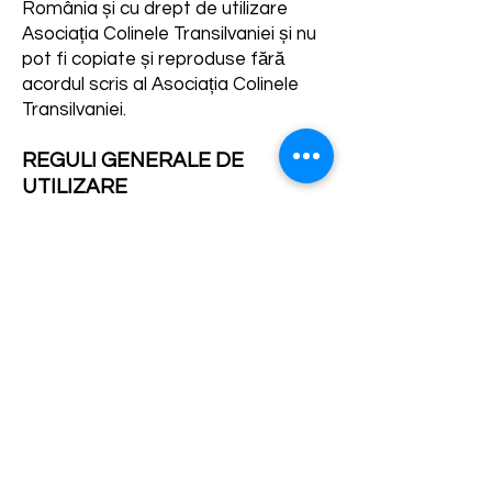
România și cu drept de utilizare
Asociația Colinele Transilvaniei și nu
pot fi copiate și reproduse fără
acordul scris al Asociația Colinele
Transilvaniei.
REGULI GENERALE DE
UTILIZARE
Prin utilizarea platformei, sunteți de
acord să:
Furnizați informații corecte și
actualizate.
Evitați distribuirea de spam, viruși,
malware sau altfel de software
dăunător.
Respectați drepturile de proprietate
intelectuală și să nu încercați
modificați codul software al
platformei.
Nu folosiți limbaj amenințător,