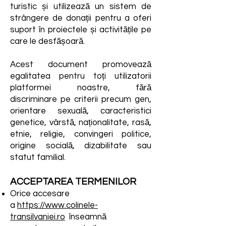
turistic și utilizează un sistem de
strângere de donații pentru a oferi
suport în proiectele și activitățile pe
care le desfășoară.
Acest document promovează
egalitatea pentru toți utilizatorii
platformei noastre, fără
discriminare pe criterii precum gen,
orientare sexuală, caracteristici
genetice, vârstă, naționalitate, rasă,
etnie, religie, convingeri politice,
origine socială, dizabilitate sau
statut familial.
ACCEPTAREA TERMENILOR
Orice accesare
a
https://
www.colinele-
transilvaniei.ro
înseamnă