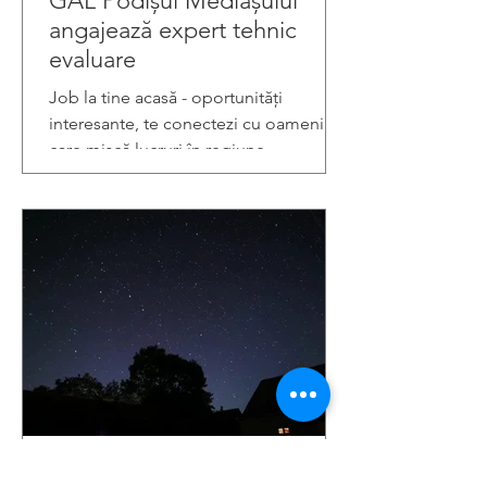
GAL Podișul Mediașului
angajează expert tehnic
evaluare
Job la tine acasă - oportunități
interesante, te conectezi cu oameni
care mișcă lucruri în regiune.
12-13 august La numărat de