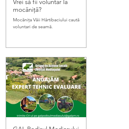
Vrei să fii voluntar la
mocăniță?
Mocănița Văii Hârtibaciului caută
voluntari de seamă.