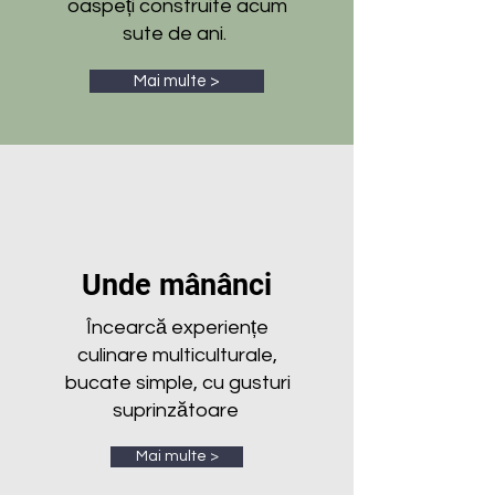
oaspeți construite acum
sute de ani.
Mai multe >
Unde mânânci
Încearcă experiențe
culinare multiculturale,
bucate simple, cu gusturi
suprinzătoare
Mai multe >