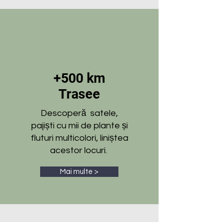
+500 km
Trasee
Descoperă satele,
pajiști cu mii de plante și
fluturi multicolori, liniștea
acestor locuri.
Mai multe >