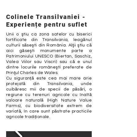
Colinele Transilvaniei -
Experiențe pentru suflet
Unii o ştiu ca zona satelor cu biserici
fortificate din Transilvania, leagănul
culturii săseşti din România. Alţii ştiu că
aici găseşti monumente parte a
Patrimoniului UNESCO (Biertan, Saschiz,
Valea Viilor sau Viscri) sau că e unul
dintre locurile româneşti preferate de
Prinţul Charles de Wales.
Cu siguranță este cea mai mare arie
protejată din Transilvania, unde
cuibăresc mii de specii de păsări, o
regiune cu terenuri agricole cu înaltă
valoare naturală (High Nature Value
Farms), cu biodiversitate extrem de
variată, în care sunt păstrate practicile
agricole tradiționale.