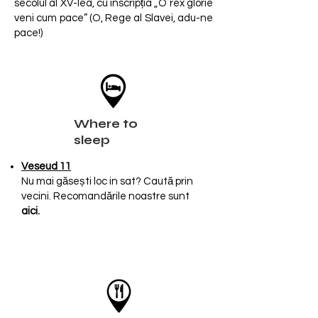
secolul al XV-lea, cu inscripția „O rex glorie
veni cum pace” (O, Rege al Slavei, adu-ne
pace!)
Where to
sleep
Veseud 11
Nu mai găsești loc in sat? Caută prin
vecini. Recomandările noastre sunt
a
ici
.