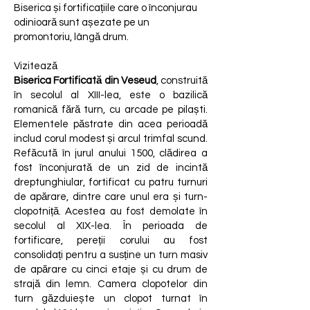
Biserica și fortificațiile care o înconjurau
odinioară sunt așezate pe un
promontoriu, lângă drum.
Vizitează
Biserica Fortificată din Veseud
, construită
în secolul al XIII-lea, este o bazilică
romanică fără turn, cu arcade pe pilaști.
Elementele păstrate din acea perioadă
includ corul modest și arcul trimfal scund.
Refăcută în jurul anului 1500, clădirea a
fost înconjurată de un zid de incintă
dreptunghiular, fortificat cu patru turnuri
de apărare, dintre care unul era și turn-
clopotniță. Acestea au fost demolate în
secolul al XIX-lea. În perioada de
fortificare, pereții corului au fost
consolidați pentru a susține un turn masiv
de apărare cu cinci etaje și cu drum de
strajă din lemn. Camera clopotelor din
turn găzduiește un clopot turnat în