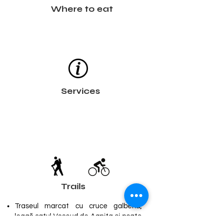
Where to eat
Services
Trails
Traseul marcat cu cruce galbenă,
leagă satul Veseud de Agnita și poate