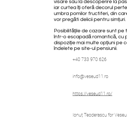
visare sau la descoperire la pas,
iar curtea îți oferă decorul perf
umbra pomilor fructiferi, din ca
vor pregăti delicii pentru simțuri.
Posibilitățile de cazare sunt pe t
într-o escapadă romantică, cu pri
dispoziție mai multe opțiuni pe c
îndelete pe site-ul pensiunii.
+40 733 970 626
info@veseud11.ro
https://veseud11.ro/
Ionuț Teoderascu for Vese