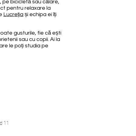
 pe bicicletă sau călare,
ect pentru relaxare la
re
Lucreția
și echipa ei îți
oate gusturile, fie că ești
etenii sau cu copii. Ai la
are le poți studia pe
ud 11