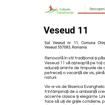
Descoper
Veseud 11
Sat Veseud nr. 11, Comuna Chirp
Veseud 557083, Romania
Renovată în stil tradițional și p
Veseud 11 vă așteaptă pe toți ce
aduceți aminte de timpurile de 
petreceți o vacanță de vis, plină
naturii.
Vis-a-vis de Biserica Evanghelică
fi întâmpinați de o ambianță creat
accente clasice și elegante. Lini
face să uiți de grijile cotidiene,