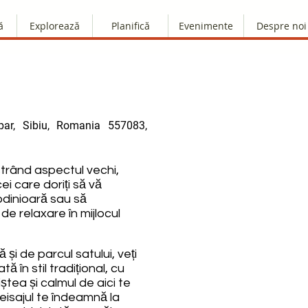
ă
Explorează
Planifică
Evenimente
Despre noi
ar, Sibiu, Romania 557083,
ăstrând aspectul vechi,
i care doriți să vă
odinioară sau să
 de relaxare în mijlocul
 și de parcul satului, veți
ă în stil tradițional, cu
ștea și calmul de aici te
 peisajul te îndeamnă la