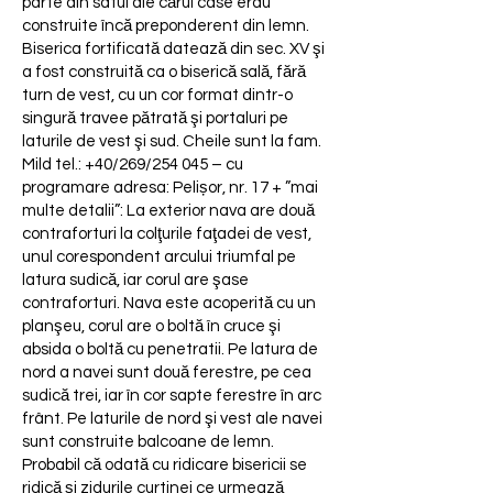
parte din satul ale cărui case erau
construite încă preponderent din lemn.
Biserica fortificată datează din sec. XV şi
a fost construită ca o biserică sală, fără
turn de vest, cu un cor format dintr-o
singură travee pătrată şi portaluri pe
laturile de vest şi sud. Cheile sunt la fam.
Mild tel.: +40/269/254 045 – cu
programare adresa: Pelișor, nr. 17 + ”mai
multe detalii”: La exterior nava are două
contraforturi la colţurile faţadei de vest,
unul corespondent arcului triumfal pe
latura sudică, iar corul are şase
contraforturi. Nava este acoperită cu un
planşeu, corul are o boltă în cruce şi
absida o boltă cu penetratii. Pe latura de
nord a navei sunt două ferestre, pe cea
sudică trei, iar în cor sapte ferestre în arc
frânt. Pe laturile de nord şi vest ale navei
sunt construite balcoane de lemn.
Probabil că odată cu ridicare bisericii se
ridică şi zidurile curtinei ce urmează