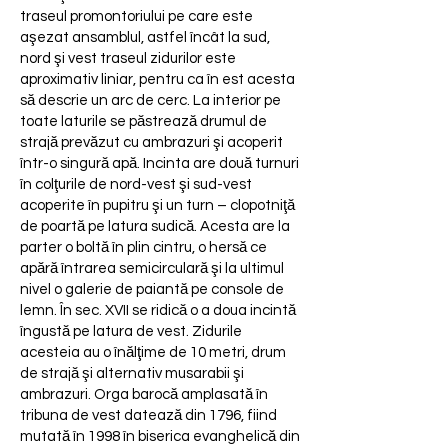
traseul promontoriului pe care este
aşezat ansamblul, astfel încât la sud,
nord şi vest traseul zidurilor este
aproximativ liniar, pentru ca în est acesta
să descrie un arc de cerc. La interior pe
toate laturile se păstrează drumul de
strajă prevăzut cu ambrazuri şi acoperit
într-o singură apă. Incinta are două turnuri
în colţurile de nord-vest şi sud-vest
acoperite în pupitru şi un turn – clopotniţă
de poartă pe latura sudică. Acesta are la
parter o boltă în plin cintru, o hersă ce
apără întrarea semicirculară şi la ultimul
nivel o galerie de paiantă pe console de
lemn. În sec. XVII se ridică o a doua incintă
îngustă pe latura de vest. Zidurile
acesteia au o înălţime de 10 metri, drum
de strajă şi alternativ musarabii şi
ambrazuri. Orga barocă amplasată în
tribuna de vest datează din 1796, fiind
mutată în 1998 în biserica evanghelică din