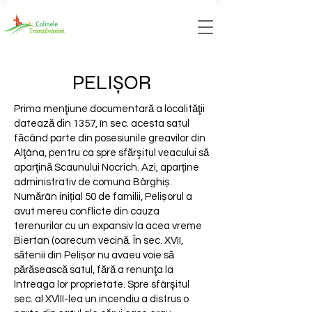
PELIȘOR
Prima menţiune documentară a localităţii
datează din 1357, în sec. acesta satul
făcând parte din posesiunile greavilor din
Alţâna, pentru ca spre sfărşitul veacului să
aparţină Scaunului Nocrich. Azi, aparține
administrativ de comuna Bârghiș.
Numărân inițial 50 de familii, Pelișorul a
avut mereu conflicte din cauza
terenurilor cu un expansiv la acea vreme
Biertan (oarecum vecină. În sec. XVII,
sătenii din Pelișor nu avaeu voie să
părăsească satul, fără a renunţa la
întreaga lor proprietate. Spre sfârşitul
sec. al XVIII-lea un incendiu a distrus o