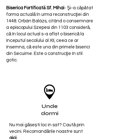
Biserica Fortificată Sf. Mihai
- Şi-a căpătat
forma actuală în urma reconstrucţiei din
1448. Orbán Balázs, citând o consemnare
a episcopului Szepesi din 1103 consideră,
că în locul actual s-a aflat o biserică la
începutul secolului al XII, ceea ce ar
însemna, că este una din primele biserici
din Secuime. Este o construcţie în stil
gotic.
Unde
dormi
Nu mai găsești loc in sat? Caută prin
vecini. Recomandările noastre sunt
a
ici
.