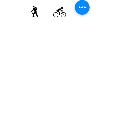
Trasee
Găsești recomandări de circuite de o
zi pe profilul nostru de
Wikiloc
si
Komoot
.
Termene și condiții
Dezvoltarea destinației de ecoturism Colinele
Transilvaniei este finanțată prin intermediul programului
„Green Entrepreneurship – Dezvoltarea Destinațiilor de
Ecoturism din România”, un program comun al
Romanian-American Foundation
și
Fundația pentru
Parteneriat
, susținut de
Asociația de Ecoturism din
România
.