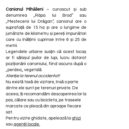
Canionul Mihăileni
– cunoscut și sub
denumirea „Râpa lui Brod” sau
„Mestecenii lui Drăgan”, canionul are o
suprafață de 15 ha și are o lungime de
jumătate de kilometru și pereți impunători
care cu înălțimi cuprinse între 6 și 25 de
metrii.
Legendele urbane susțin că acest locaș
ar fi sălașul puilor de lupi, lucru datorat
poziționării canoniului, fiind ascuns după o
„perdea„ vegetală.
Atenție la terenul accidentat!
Nu există taxă de vizitare, însă o parte
dintre ele sunt pe terenuri private. De
aceea, îți recomandăm descoperirea lor la
pas, călare sau cu bicicleta, pe traseele
marcate ce pleacă din aproape fiecare
sat.
Pentru vizite ghidate, apelează la
ghizi
sau
agenţii locale.