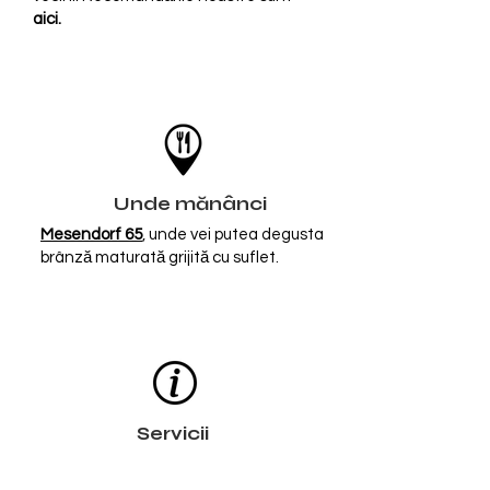
a
ici
.
Unde mănânci
Mesendorf 65
, unde vei putea degusta
brânză maturată grijită cu suflet.
Servicii