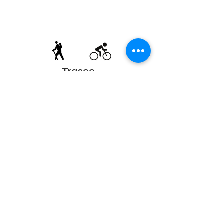
Trasee
Pentru iubitorii de drumeții, din satul
Meșendorf pleacă mai multe trasee
fie la pas, fie cu bicicleta, printre care
se enumeră și cele
TBTrace
, care te
vor duce către unul dintre satele
vecine: Viscri, Criț, Cloașterf sau
Saschiz.
Găsești recomandări de circuite de o
zi pe profilul nostru de
Wikiloc
si
Komoot
.
Termene și condiții