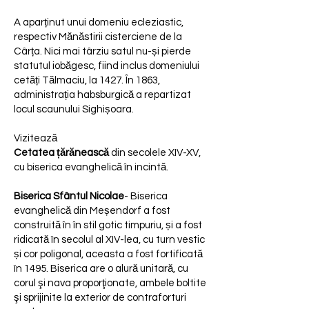
A aparținut unui domeniu ecleziastic,
respectiv Mănăstirii cisterciene de la
Cârța. Nici mai târziu satul nu-și pierde
statutul iobăgesc, fiind inclus domeniului
cetăți Tălmaciu, la 1427. În 1863,
administrația habsburgică a repartizat
locul scaunului Sighișoara.
Vizitează
Cetatea țărănească
din secolele XIV-XV,
cu biserica evanghelică în incintă.
Biserica Sfântul Nicolae
- Biserica
evanghelică din Meșendorf a fost
construită în în stil gotic timpuriu, și a fost
ridicată în secolul al XIV-lea, cu turn vestic
și cor poligonal, aceasta a fost fortificată
în 1495. Biserica are o alură unitară, cu
corul şi nava proporţionate, ambele boltite
şi sprijinite la exterior de contraforturi