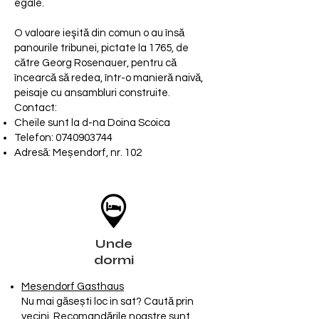
egale.
O valoare ieşită din comun o au însă
panourile tribunei, pictate la 1765, de
către Georg Rosenauer, pentru că
încearcă să redea, într-o manieră naivă,
peisaje cu ansambluri construite.
Contact:
Cheile sunt la d-na Doina Scoica
Telefon:
0740903744
Adresă: Meșendorf, nr. 102
Unde
dormi
Meșendorf Gasthaus
Nu mai găsești loc in sat? Caută prin
vecini. Recomandările noastre sunt