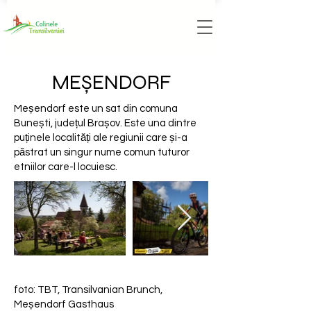
MEȘENDORF
Meșendorf este un sat din comuna
Bunești, județul Brașov. Este una dintre
puținele localități ale regiunii care și-a
păstrat un singur nume comun tuturor
etniilor care-l locuiesc.
foto: TBT, Transilvanian Brunch,
Meșendorf Gasthaus