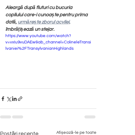
Aleargă după fluturi cu bucuria 
copilului care-i cunoaște pentru prima 
dată, 
urmărește zborul acvilei,
îmbrățișează un stejar. 
https://www.youtube.com/watch?
v=vxIu9vuDAEw&ab_channel=ColineleTransi
lvaniei%2FTransylvanianHighlands
Afișează-le pe toate
Postări recente