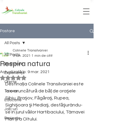
Postare
All Posts
Colinele Transilvaniei
All Posts
3 ian. 2021
1 min de citit
Respira natura
Ecoturism
Actualizată în:
9 mar. 2021
Experiențe
Evaluat(ă) cu NaN din 5 stele.
Oferte
Destinația Colinele Transilvaniei este 
la o aruncătură de băț de oraşele 
Trasee
Sibiu, Braşov, Făgăraş, Rupea, 
Educatie
Sighişoara şi Mediaş, desfăşurându-
Job-uri
se în jurul văilor Hartibaciului, Târnavei 
Proiecte
Mari și a Oltului. 