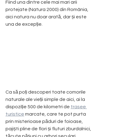
Fiind una dintre cele mai mari arii 
protejate (Natura 2000) din România, 
aici natura nu doar arată, dar și este 
una de excepție. 
Ca să poți descoperi toate comorile 
naturale ale vieții simple de aici, ai la 
dispoziție 500 de kilometri de 
trasee 
turistice
 marcate, care te pot purta 
prin misterioase păduri de foioase, 
pajiști pline de flori și fluturi zburdalnici, 
tăcute pășuni cu arbori seculari, 