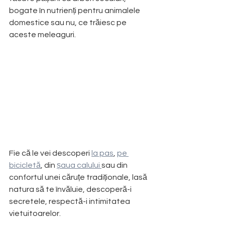
bogate în nutrienți pentru animalele 
domestice sau nu, ce trăiesc pe 
aceste meleaguri. 
Fie că le vei descoperi 
la pas
, 
pe 
bicicletă
, din 
șaua calului 
sau din 
confortul unei căruțe tradiționale, lasă 
natura să te învăluie, descoperă-i 
secretele, respectă-i intimitatea 
vietuitoarelor. 