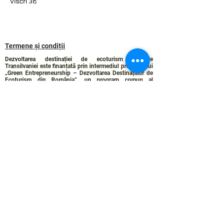
Viscri 38
Termene și condiții
Dezvoltarea destinației de ecoturism Colinele
Transilvaniei este finanțată prin intermediul programului
„Green Entrepreneurship – Dezvoltarea Destinațiilor de
Ecoturism din România”, un program comun al
Romanian-American Foundation
și
Fundația pentru
Parteneriat
, susținut de
Asociația de Ecoturism din
România
.
Politica de Confidențialitate
Angajamentul de sustenabilitate
© 2024 de WPI și Colinele Transilvaniei.
Creat cu Wix.com
Contact :