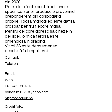
din 2020.
Rețetele oferite sunt tradiționale,
specifice zonei, produsele provenind
preponderent din gospodăria
proprie. Toată mâncarea este gătită
prospăt pentru fiecare masă.
Pentru cei care doresc să cineze în
aer liber, o mică terasă este
amenajată în grădina.
Viscri 38 este deasemenea
deschisă în timpul iernii.
Contact:
Telefon
:
Email:
Web:
+40 748 126 616
panait.m1972@yahoo.com
https://viscri38.ro/
Credit foto: