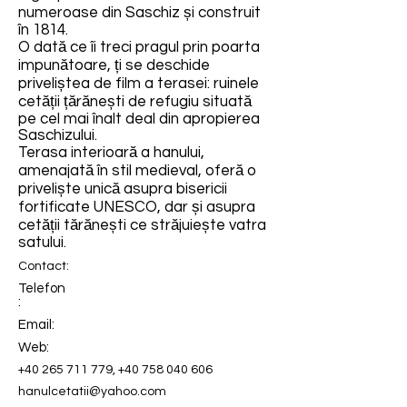
numeroase din Saschiz și construit
în 1814.
O dată ce îi treci pragul prin poarta
impunătoare, ți se deschide
priveliștea de film a terasei: ruinele
cetății țărănești de refugiu situată
pe cel mai înalt deal din apropierea
Saschizului.
Terasa interioară a hanului,
amenajată în stil medieval, oferă o
priveliște unică asupra bisericii
fortificate UNESCO, dar și asupra
cetății tărănești ce străjuiește vatra
satului.
Contact:
Telefon
:
Email:
Web:
+40 265 711 779
,
+40 758 040 606
hanulcetatii@yahoo.com