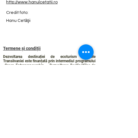
http://www.hanulcetatii.ro
Credit foto:
Hanu Cetăţii
Termene și condiții
Dezvoltarea destinației de ecoturism Colinele
Transilvaniei este finanțată prin intermediul programului
„Green Entrepreneurship – Dezvoltarea Destinațiilor de
Ecoturism din România”, un program comun al
Romanian-American Foundation
și
Fundația pentru
Parteneriat
, susținut de
Asociația de Ecoturism din
România
.
Politica de Confidențialitate
Angajamentul de sustenabilitate