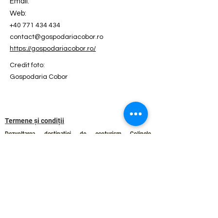
Email:
Web:
+40 771 434 434
contact@gospodariacobor.ro
https://gospodariacobor.ro/
Credit foto:
Gospodaria Cobor
Termene și condiții
Dezvoltarea destinației de ecoturism Colinele
Transilvaniei este finanțată prin intermediul programului
„Green Entrepreneurship – Dezvoltarea Destinațiilor de
Ecoturism din România”, un program comun al
Romanian-American Foundation
și
Fundația pentru
Parteneriat
, susținut de
Asociația de Ecoturism din
România
.