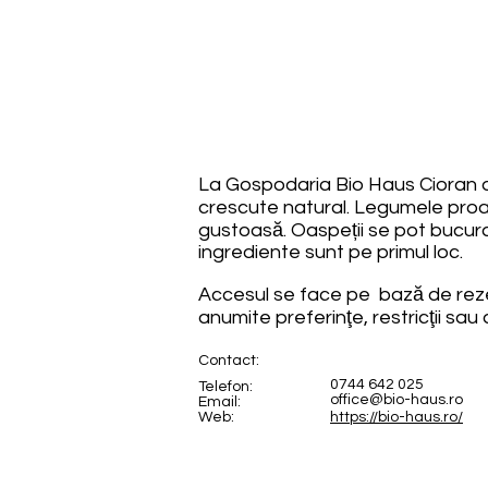
La Gospodaria Bio Haus Cioran di
crescute natural. Legumele proas
gustoasă. Oaspeții se pot bucura 
ingrediente sunt pe primul loc.
Accesul se face pe bază de rezer
anumite preferinţe, restricţii sau 
Contact:
0744 642 025
Telefon:
office@bio-haus.ro
Email:
Web:
https://bio-haus.ro/