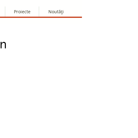
Proiecte
Noutăți
an