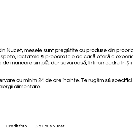
n Nucet, mesele sunt pregătite cu produse din propria 
pete, lactatele și preparatele de casă oferă o experienț
de mâncare simplă, dar savuroasă, într-un cadru liniștit
vare cu minim 24 de ore înainte. Te rugăm să specifici 
alergii alimentare.
Credit foto:
Bio Haus Nucet