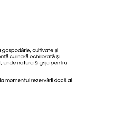
gospodărie, cultivate și
ă culinară echilibrată și
, unde natura și grija pentru
la momentul rezervării dacă ai