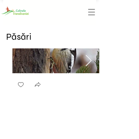
Păsări