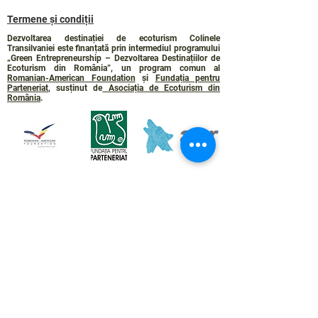
Termene și condiții
Dezvoltarea destinației de ecoturism Colinele
Transilvaniei este finanțată prin intermediul programului
„Green Entrepreneurship – Dezvoltarea Destinațiilor de
Ecoturism din România”, un program comun al
Romanian-American Foundation
și
Fundația pentru
Parteneriat
, susținut de
Asociația de Ecoturism din
România
.
Politica de Confidențialitate
Angajamentul de sustenabilitate
© 2024 de WPI și Colinele Transilvaniei.
Creat cu Wix.com
Contact :
contact@colinele-transilvaniei.ro
transylvanianhighlands@gmail.com
Secțiune doar pentru membrii