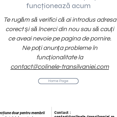
funcționează acum
Te rugăm să verifici că ai introdus adresa
corect și să încerci din nou sau să cauți
ce aveai nevoie pe pagina de pornire.
Ne poți anunța probleme în
funcționalitate la
contact@colinele-transilvaniei.com
Home Page
Contact :
ecțiune doar pentru membrii
contact@colinele-transilvaniei.ro