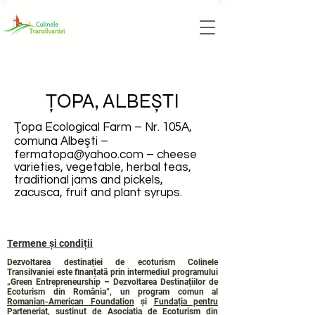
ŢOPA, ALBEŞTI
Ţopa Ecological Farm – Nr. 105A,
comuna Albeşti –
fermatopa@yahoo.com
– cheese
varieties, vegetable, herbal teas,
traditional jams and pickels,
zacusca, fruit and plant syrups.
Termene și condiții
Dezvoltarea destinației de ecoturism Colinele
Transilvaniei este finanțată prin intermediul programului
„Green Entrepreneurship – Dezvoltarea Destinațiilor de
Ecoturism din România”, un program comun al
Romanian-American Foundation
și
Fundația pentru
Parteneriat
, susținut de
Asociația de Ecoturism din