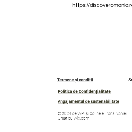
https://discoveromania.r
Termene și condiții
S
Politica de Confidențialitate
Angajamentul de sustenabilitate
© 2024 de WPI și Colinele Transilvaniei.
Creat cu Wix.com