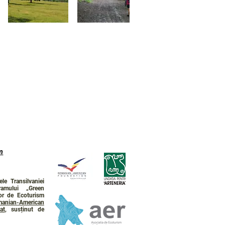
m
le Transilvaniei
ramului „Green
lor de Ecoturism
anian-American
at
, susținut de