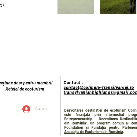
o/
Contact :
ecțiune doar pentru membrii
contact@colinele-transilvaniei.ro
Rețelei de ecoturism
transylvanianhighlands@gmail.co
Autentificare
Dezvoltarea destinației de ecoturism Coline
este finanțată prin intermediul prog
Entrepreneurship – Dezvoltarea Destinații
din România”, un program comun al
Rom
Foundation
și
Fundația pentru Parteneri
Asociația de Ecoturism din România
.