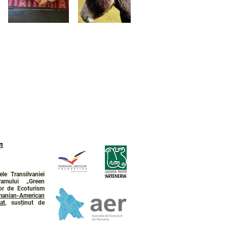
m
le Transilvaniei
ramului „Green
lor de Ecoturism
anian-American
at
, susținut de