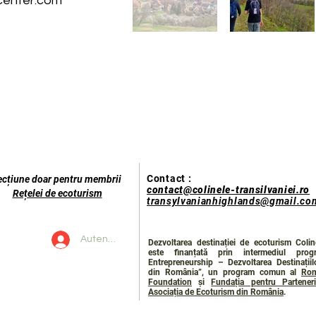
center.com
Contact :
ecțiune doar pentru membrii
contact@colinele-transilvaniei.ro
Rețelei de ecoturism
transylvanianhighlands@gmail.co
Autentificare
Dezvoltarea destinației de ecoturism Coline
este finanțată prin intermediul prog
Entrepreneurship – Dezvoltarea Destinații
din România”, un program comun al
Rom
Foundation
și
Fundația pentru Parteneri
Asociația de Ecoturism din România
.