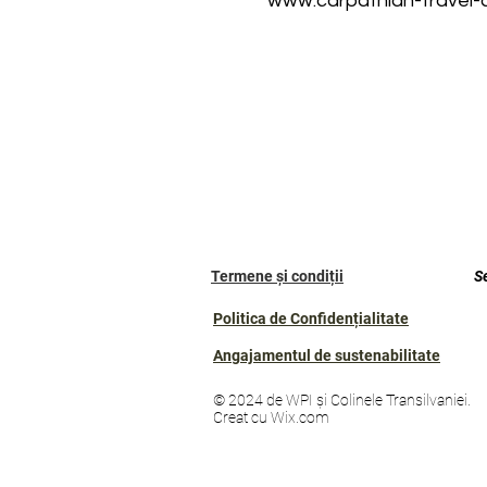
www.carpathian-travel-
Termene și condiții
S
Politica de Confidențialitate
Angajamentul de sustenabilitate
© 2024 de WPI și Colinele Transilvaniei.
Creat cu Wix.com