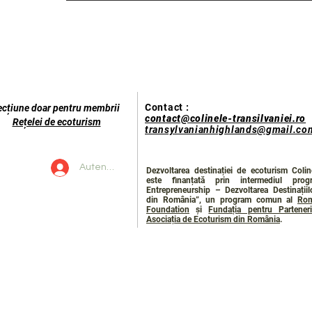
Contact :
ecțiune doar pentru membrii
contact@colinele-transilvaniei.ro
Rețelei de ecoturism
transylvanianhighlands@gmail.co
Autentificare
Dezvoltarea destinației de ecoturism Coline
este finanțată prin intermediul prog
Entrepreneurship – Dezvoltarea Destinații
din România”, un program comun al
Rom
Foundation
și
Fundația pentru Parteneri
Asociația de Ecoturism din România
.