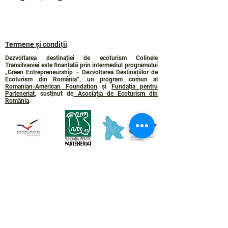
Termene și condiții
Dezvoltarea destinației de ecoturism Colinele
Transilvaniei este finanțată prin intermediul programului
„Green Entrepreneurship – Dezvoltarea Destinațiilor de
Ecoturism din România”, un program comun al
Romanian-American Foundation
și
Fundația pentru
Parteneriat
, susținut de
Asociația de Ecoturism din
România
.
Politica de Confidențialitate
Angajamentul de sustenabilitate
© 2024 de WPI și Colinele Transilvaniei.
Creat cu Wix.com
Contact :
contact@colinele-transilvaniei.ro