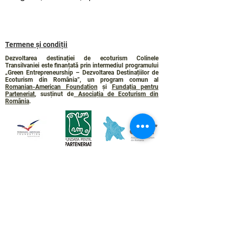
Termene și condiții
Dezvoltarea destinației de ecoturism Colinele
Transilvaniei este finanțată prin intermediul programului
„Green Entrepreneurship – Dezvoltarea Destinațiilor de
Ecoturism din România”, un program comun al
Romanian-American Foundation
și
Fundația pentru
Parteneriat
, susținut de
Asociația de Ecoturism din
România
.
Politica de Confidențialitate
Angajamentul de sustenabilitate
© 2024 de WPI și Colinele Transilvaniei.
Creat cu Wix.com
Contact :
contact@colinele-transilvaniei.ro