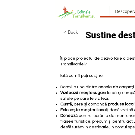
Descoper
< Back
Sustine dest
Îţi place proiectul de dezvoltare a des
Transilvaniei?
Iată cum îl poţi susţine:
Dormi la una dintre
casele de oaspeţi
Vizitează meşteşugarii
locali şi cump
satele pe care le vizitezi.
Gustă,
cere şi comandă
produse loca
Foloseşte meşteri locali
, dacă vrei să 
Donează
pentru lucrările de mentenan
trasee turistice, precum și pentru acți
desfășurăm în destinație, în contul sp