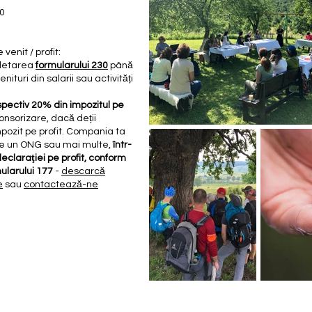
00
venit / profit:
pletarea
formularului 230
până
enituri din salarii sau activități
spectiv 20% din impozitul pe
onsorizare, dacă deții
pozit pe profit. Compania ta
re un ONG sau mai multe,
într-
claraţiei pe profit, conform
ularului 177
-
descarcă
e
sau
contactează-ne