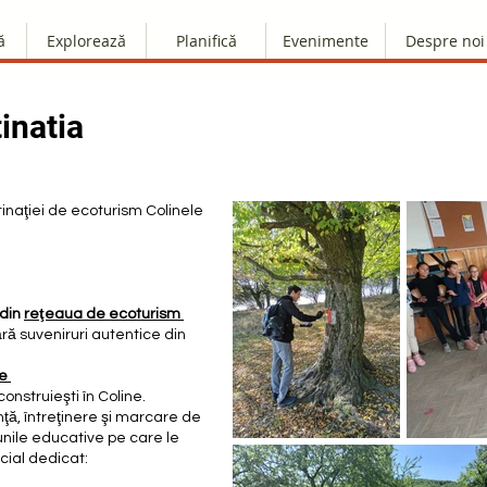
ă
Explorează
Planifică
Evenimente
Despre noi
inatia
tinaţiei de ecoturism Colinele
 din
reţeaua de ecoturism
ără suveniruri autentice din
le
construieşti în Coline.
ţă, întreţinere şi marcare de
unile educative pe care le
ecial dedicat: