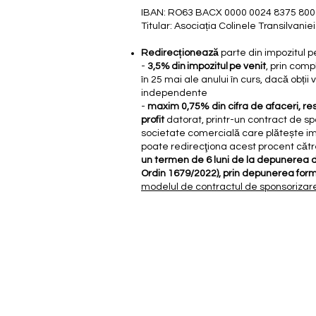
IBAN: RO63 BACX 0000 0024 8375 80
Titular: Asociația Colinele Transilvaniei
Redirecționează
parte din impozitul pe 
-
3,5% din impozitul pe venit
, prin com
în 25 mai ale anului în curs, dacă obții v
independente
-
maxim 0,75% din cifra de afaceri, re
profit
datorat, printr-un contract de sp
societate comercială care plătește im
poate redirecţiona acest procent căt
un termen de 6 luni de la depunerea de
Ordin 1679/2022), prin depunerea form
modelul de contractul de sponsorizar