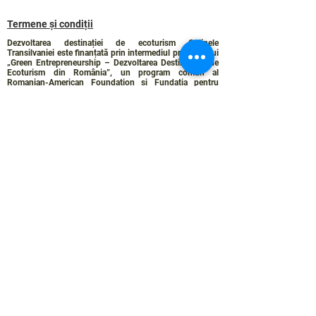
Termene și condiții
Dezvoltarea destinației de ecoturism Colinele
Transilvaniei este finanțată prin intermediul programului
„Green Entrepreneurship – Dezvoltarea Destinațiilor de
Ecoturism din România”, un program comun al
Romanian-American Foundation
și
Fundația pentru
Parteneriat
, susținut de
Asociația de Ecoturism din
România
.
Politica de Confidențialitate
Angajamentul de sustenabilitate
© 2024 de WPI și Colinele Transilvaniei.
Creat cu Wix.com
Contact :
contact@colinele-transilvaniei.ro
transylvanianhighlands@gmail.com
Secțiune doar pentru membrii