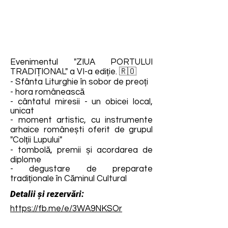
Evenimentul "ZIUA PORTULUI
TRADIȚIONAL" a VI-a ediție. 🇷🇴
- Sfânta Liturghie în sobor de preoți
- hora românească
- cântatul miresii - un obicei local,
unicat
- moment artistic, cu instrumente
arhaice românești oferit de grupul
"Colții Lupului"
- tombolă, premii și acordarea de
diplome
- degustare de preparate
tradiționale în Căminul Cultural
Detalii și rezervări:
https://fb.me/e/3WA9NKSOr