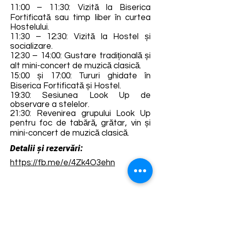
11:00 – 11:30: Vizită la Biserica
Fortificată sau timp liber în curtea
Hostelului.
11:30 – 12:30: Vizită la Hostel și
socializare.
12:30 – 14:00: Gustare tradițională și
alt mini-concert de muzică clasică.
15:00 și 17:00: Tururi ghidate în
Biserica Fortificată și Hostel.
19:30: Sesiunea Look Up de
observare a stelelor.
21:30: Revenirea grupului Look Up
pentru foc de tabără, grătar, vin și
mini-concert de muzică clasică.
Detalii și rezervări:
https://fb.me/e/4Zk4O3ehn
Termene și condiții
Dezvoltarea destinației de ecoturism Colinele
Transilvaniei este finanțată prin intermediul programului