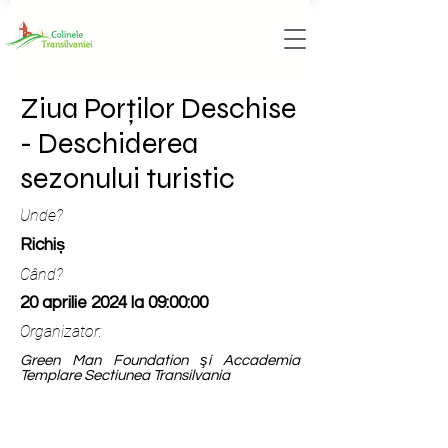
Ziua Porților Deschise
- Deschiderea
sezonului turistic
Unde?
Richiș
Când?
20 aprilie 2024 la 09:00:00
Organizator:
Green Man Foundation şi Accademia
Templare Sectiunea Transilvania