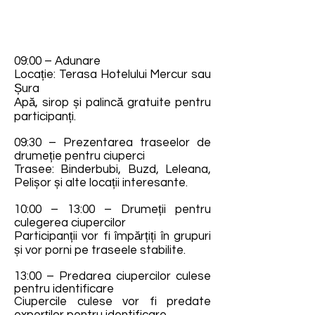
09:00 – Adunare
Locație: Terasa Hotelului Mercur sau
Șura
Apă, sirop și palincă gratuite pentru
participanți.
09:30 – Prezentarea traseelor de
drumeție pentru ciuperci
Trasee: Binderbubi, Buzd, Leleana,
Pelișor și alte locații interesante.
10:00 – 13:00 – Drumeții pentru
culegerea ciupercilor
Participanții vor fi împărțiți în grupuri
și vor porni pe traseele stabilite.
13:00 – Predarea ciupercilor culese
pentru identificare
Ciupercile culese vor fi predate