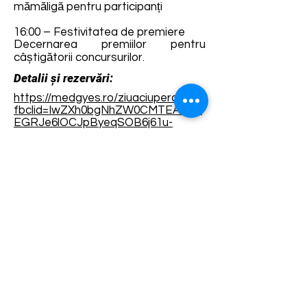
mămăligă pentru participanți
16:00 – Festivitatea de premiere
Decernarea premiilor pentru
câștigătorii concursurilor.
Detalii și rezervări:
https://medgyes.ro/ziuaciupercilor?
fbclid=IwZXh0bgNhZW0CMTEAAR1
EGRJe6lOCJpByeqSOB6j61u-
iX7P200ifEB-
PubmMIPcolaInG3birhI_aem_s7Zx4
5ySCHQq5XEalB5nRA
Termene și condiții
Dezvoltarea destinației de ecoturism Colinele
Transilvaniei este finanțată prin intermediul programului
„Green Entrepreneurship – Dezvoltarea Destinațiilor de
Ecoturism din România”, un program comun al
Romanian-American Foundation
și
Fundația pentru
Parteneriat
, susținut de
Asociația de Ecoturism din
România
.