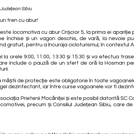
l Județean Sibiu
un tren cu abur!
ste locomotiva cu abur Crișcior 5, la prima ei apariție 
 închise și un vagon deschis, de vară, la nevoie pu
nd gratuit, pentru a încuraja cicloturismul, în contextul A
 la orele 9:00, 11:00, 13:30 și 15:30 și va efectua tras
care include o pauză de un sfert de oră la Hosman pen
rii.
măștii de protecție este obligatorie în toate vagoanele,
el dezinfectant, iar între curse vagoanele vor fi dezin
ociația Prietenii Mocăniței și este posibil datorită SC 
locomotivei, precum și Consiliul Județean Sibiu, care d