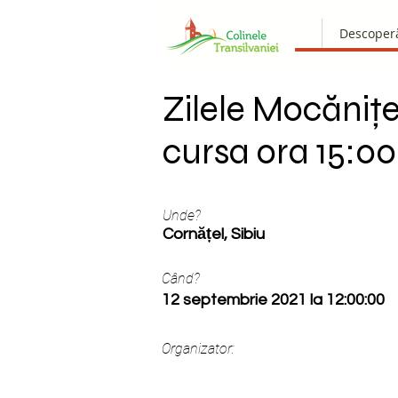
Descoper
Zilele Mocăniței
cursa ora 15:00
Unde?
Cornățel, Sibiu
Când?
12 septembrie 2021 la 12:00:00
Organizator: