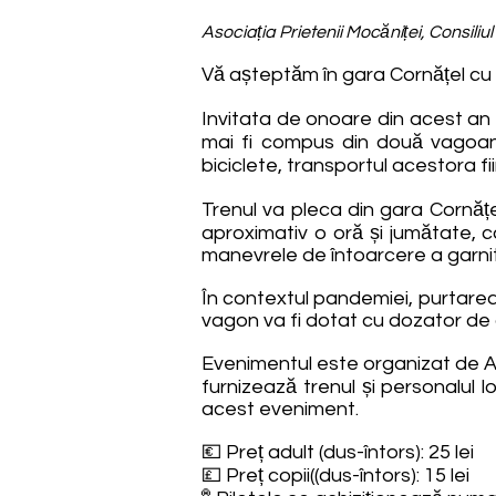
Asociația Prietenii Mocăniței, Consiliu
Vă așteptăm în gara Cornățel cu 
Invitata de onoare din acest an e
mai fi compus din două vagoane
biciclete, transportul acestora fii
Trenul va pleca din gara Cornățel
aproximativ o oră și jumătate, 
manevrele de întoarcere a garnitu
În contextul pandemiei, purtarea 
vagon va fi dotat cu dozator de g
Evenimentul este organizat de As
furnizează trenul și personalul 
acest eveniment.
💶 Preț adult (dus-întors): 25 lei
💷 Preț copii((dus-întors): 15 lei