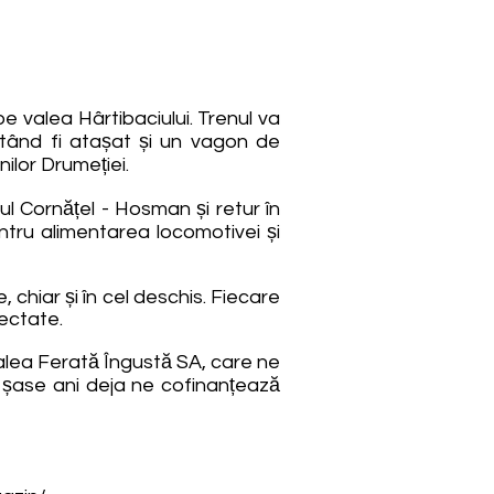
pe valea Hârtibaciului. Trenul va
tând fi atașat și un vagon de
nilor Drumeției.
eul Cornățel - Hosman și retur în
tru alimentarea locomotivei și
 chiar și în cel deschis. Fiecare
fectate.
Calea Ferată Îngustă SA, care ne
e șase ani deja ne cofinanțează