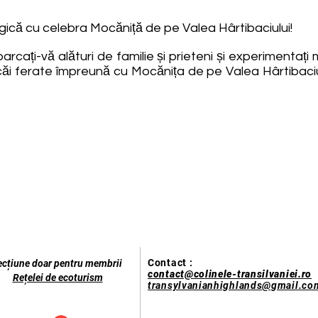
lgică cu celebra Mocăniță de pe Valea Hârtibaciului!
barcați-vă alături de familie și prieteni și experimentați
 căi ferate împreună cu Mocănița de pe Valea Hârtibaciul
Contact :
ecțiune doar pentru membrii
contact@colinele-transilvaniei.ro
Rețelei de ecoturism
transylvanianhighlands@gmail.co