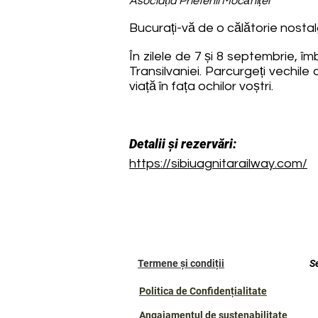
Asociația Prietenii Mocăniței
Bucurați-vă de o călătorie nosta
În zilele de 7 și 8 septembrie, îm
Transilvaniei. Parcurgeți vechile
viață în fața ochilor voștri.
Detalii și rezervări:
https://sibiuagnitarailway.com/
Termene și condiții
S
Politica de Confidențialitate
Angajamentul de sustenabilitate