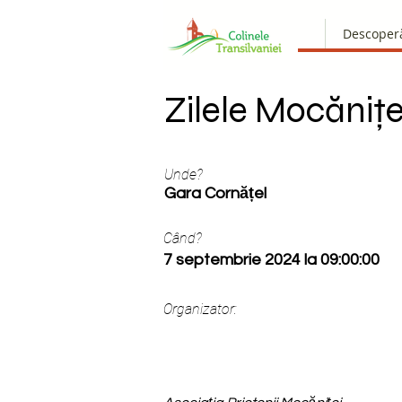
Descoper
Zilele Mocănițe
Unde?
Gara Cornățel
Când?
7 septembrie 2024 la 09:00:00
Organizator: