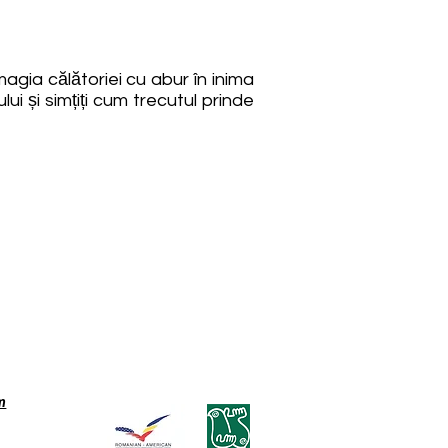
 magia călătoriei cu abur în inima
ui și simțiți cum trecutul prinde
m