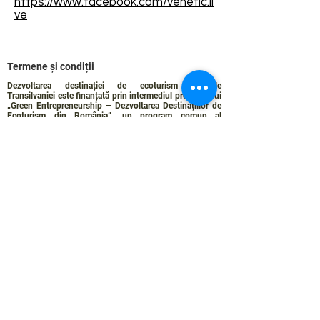
https://www.facebook.com/venetic.li
ve
Termene și condiții
Dezvoltarea destinației de ecoturism Colinele
Transilvaniei este finanțată prin intermediul programului
„Green Entrepreneurship – Dezvoltarea Destinațiilor de
Ecoturism din România”, un program comun al
Romanian-American Foundation
și
Fundația pentru
Parteneriat
, susținut de
Asociația de Ecoturism din
România
.
Politica de Confidențialitate
Angajamentul de sustenabilitate
© 2024 de WPI și Colinele Transilvaniei.
Creat cu Wix.com
Contact :