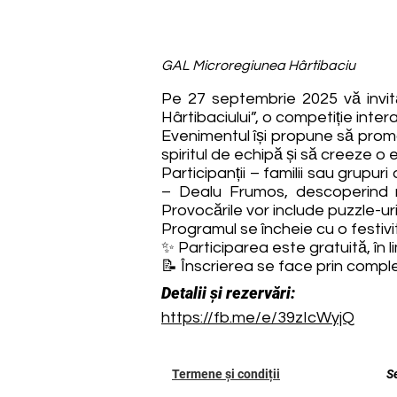
GAL Microregiunea Hârtibaciu
Pe 27 septembrie 2025 vă invită
Hârtibaciului”, o competiție inter
Evenimentul își propune să promov
spiritul de echipă și să creeze o 
Participanții – familii sau grupu
– Dealu Frumos, descoperind mon
Provocările vor include puzzle-uri,
Programul se încheie cu o festiv
✨ Participarea este gratuită, în li
📝 Înscrierea se face prin compl
Detalii și rezervări:
https://fb.me/e/39zIcWyjQ
Termene și condiții
S