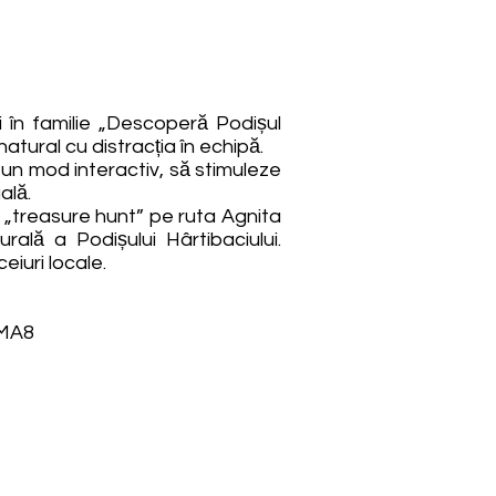
i în familie „Descoperă Podișul
atural cu distracția în echipă.
r-un mod interactiv, să stimuleze
ală.
ip „treasure hunt” pe ruta Agnita
ală a Podișului Hârtibaciului.
eiuri locale.
tMA8