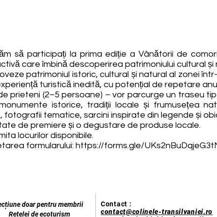
m să participați la prima ediție a Vânătorii de comor
activă care îmbină descoperirea patrimoniului cultural și n
eze patrimoniul istoric, cultural și natural al zonei înt
experiență turistică inedită, cu potențial de repetare anu
ri de prieteni (2–5 persoane) – vor parcurge un traseu t
umente istorice, tradiții locale și frumusețea natur
 fotografii tematice, sarcini inspirate din legende și obic
itate de premiere și o degustare de produse locale.
mita locurilor disponibile.
etarea formularului:
https://forms.gle/UKs2nBuDqjeG3
Contact :
ecțiune doar pentru membrii
contact@colinele-transilvaniei.ro
Rețelei de ecoturism