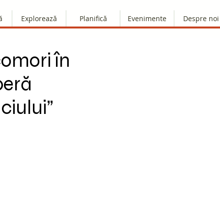
ă
Explorează
Planifică
Evenimente
Despre noi
omori în
peră
ciului”