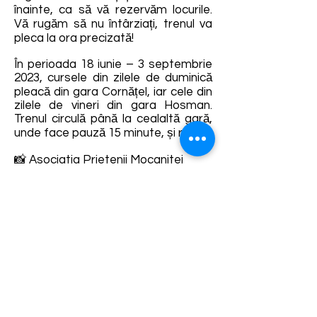
înainte, ca să vă rezervăm locurile.
Vă rugăm să nu întârziați, trenul va
pleca la ora precizată!
În perioada 18 iunie – 3 septembrie
2023, cursele din zilele de duminică
pleacă din gara Cornățel, iar cele din
zilele de vineri din gara Hosman.
Trenul circulă până la cealaltă gară,
unde face pauză 15 minute, și retur.
📸 Asociatia Prietenii Mocanitei
Detalii și rezervări:
https://sibiuagnitarailway.com/produ
s/bilet-mocanita/
Termene și condiții
Dezvoltarea destinației de ecoturism Colinele
Transilvaniei este finanțată prin intermediul programului
„Green Entrepreneurship – Dezvoltarea Destinațiilor de
Ecoturism din România”, un program comun al