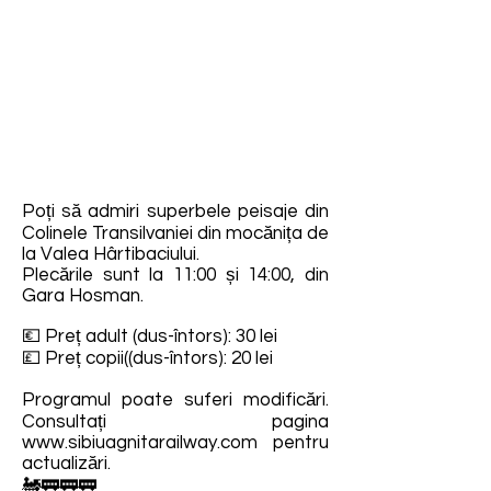
Poți să admiri superbele peisaje din
Colinele Transilvaniei din mocănița de
la Valea Hârtibaciului.
Plecările sunt la 11:00 și 14:00, din
Gara Hosman.
💶 Preț adult (dus-întors): 30 lei
💷 Preț copii((dus-întors): 20 lei
Programul poate suferi modificări.
Consultați pagina
www.sibiuagnitarailway.com
pentru
actualizări.
🚂🚃🚃🚃