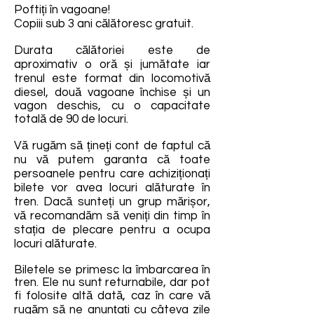
Poftiți în vagoane!
Copiii sub 3 ani călătoresc gratuit.
Durata călătoriei este de
aproximativ o oră și jumătate iar
trenul este format din locomotivă
diesel, două vagoane închise și un
vagon deschis, cu o capacitate
totală de 90 de locuri.
Vă rugăm să țineți cont de faptul că
nu vă putem garanta că toate
persoanele pentru care achiziționați
bilete vor avea locuri alăturate în
tren. Dacă sunteți un grup mărișor,
vă recomandăm să veniți din timp în
stația de plecare pentru a ocupa
locuri alăturate.
Biletele se primesc la îmbarcarea în
tren. Ele nu sunt returnabile, dar pot
fi folosite altă dată, caz în care vă
rugăm să ne anunțați cu câteva zile