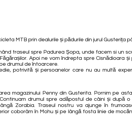
leta MTB prin dealurile și pădurile din jurul Gusterița p
rmând traseul spre Padurea Șopa, unde facem si un sc
gărașilor. Apoi ne vom îndrepta spre Cisnădioara și 
pe drumul de întoarcere.
ie, potrivită și persoanelor care nu au multă exper
carea magazinului Penny din Gusterita. Pornim pe asfa
Continuam drumul spre adăpostul de câini și după 
ângă Zorabia. Traseul nostru va ajunge în frumoas
lterior coborâm în Mohu și pe lângă fosta linie de mocăn