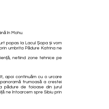
ână în Mohu.
urt popas la Lacul Șopa și vom
prin umbrita Pădure Katrina ne
iență, nefiind zone tehnice pe
lt, apoi continuăm cu o urcare
o panoramă frumoasă a crestei
a pădure de foioase din jurul
iță ne întoarcem spre Sibiu prin