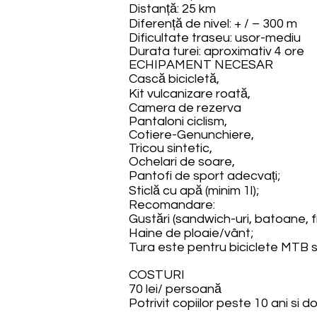
Distanță: 25 km
Diferență de nivel: + / – 300 m
Dificultate traseu: usor-mediu
Durata turei: aproximativ 4 ore
ECHIPAMENT NECESAR
Cască bicicletă,
Kit vulcanizare roată,
Camera de rezerva
Pantaloni ciclism,
Cotiere-Genunchiere,
Tricou sintetic,
Ochelari de soare,
Pantofi de sport adecvați;
Sticlă cu apă (minim 1l);
Recomandare:
Gustări (sandwich-uri, batoane, f
Haine de ploaie/vânt;
Tura este pentru biciclete MTB s
COSTURI
70 lei/ persoană
Potrivit copiilor peste 10 ani si