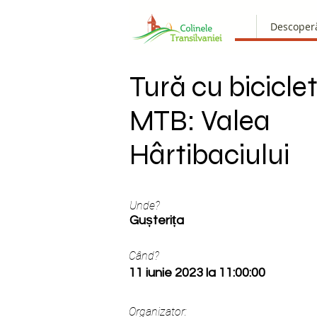
Descoper
Tură cu bicicle
MTB: Valea
Hârtibaciului
Unde?
Gușterița
Când?
11 iunie 2023 la 11:00:00
Organizator: