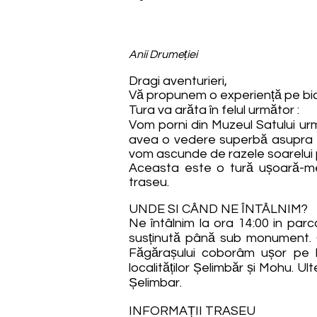
Anii Drumeției
Dragi aventurieri,
Vă propunem o experiență pe bicic
Tura va arăta în felul următor :
Vom porni din Muzeul Satului u
avea o vedere superbă asupra Fă
vom ascunde de razele soarelui 
Aceasta este o tură ușoară-med
traseu.
UNDE SI CÂND NE ÎNTÂLNIM?
Ne întâlnim la ora 14:00 in par
susținută până sub monument. 
Făgărașului coborâm ușor pe l
localităților Șelimbăr și Mohu. U
Șelimbar.
INFORMAȚII TRASEU