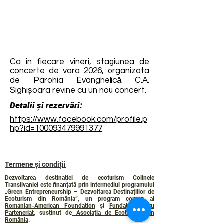
Ca în fiecare vineri, stagiunea de
concerte de vara 2026, organizata
de Parohia Evanghelică C.A.
Sighișoara revine cu un nou concert.
Detalii și rezervări:
https://www.facebook.com/profile.p
hp?id=100093479991377
Termene și condiții
Dezvoltarea destinației de ecoturism Colinele
Transilvaniei este finanțată prin intermediul programului
„Green Entrepreneurship – Dezvoltarea Destinațiilor de
Ecoturism din România”, un program comun al
Romanian-American Foundation
și
Fundația pentru
Parteneriat
, susținut de
Asociația de Ecoturism din
România
.