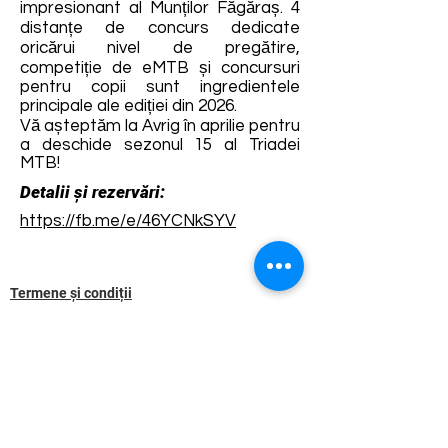
impresionant al Munților Făgăraș. 4
distanțe de concurs dedicate
oricărui nivel de pregătire,
competiție de eMTB și concursuri
pentru copii sunt ingredientele
principale ale ediției din 2026.
Vă așteptăm la Avrig în aprilie pentru
a deschide sezonul 15 al Triadei
MTB!
Detalii și rezervări:
https://fb.me/e/46YCNkSYV
Termene și condiții
Dezvoltarea destinației de ecoturism Colinele
Transilvaniei este finanțată prin intermediul programului
„Green Entrepreneurship – Dezvoltarea Destinațiilor de
Ecoturism din România”, un program comun al
Romanian-American Foundation
și
Fundația pentru
Parteneriat
, susținut de
Asociația de Ecoturism din
România
.