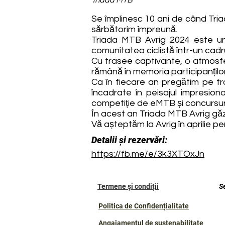
Triada MTB
Se împlinesc 10 ani de când Tri
sărbătorim împreună.
Triada MTB Avrig 2024 este un
comunitatea ciclistă într-un cad
Cu trasee captivante, o atmosfe
rămână în memoria participanților 
Ca în fiecare an pregătim pe tra
încadrate în peisajul impresion
competiție de eMTB și concursuri 
În acest an Triada MTB Avrig gă
Vă așteptăm la Avrig în aprilie p
Detalii și rezervări:
https://fb.me/e/3k3XTOxJn
Termene și condiții
S
Politica de Confidențialitate
Angajamentul de sustenabilitate