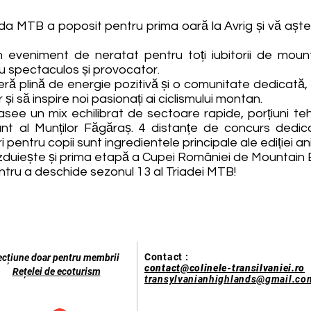
ada MTB a poposit pentru prima oară la Avrig și vă aș
 eveniment de neratat pentru toți iubitorii de moun
ru spectaculos și provocator.
ră plină de energie pozitivă și o comunitate dedicată
și să inspire noi pasionați ai ciclismului montan.
see un mix echilibrat de sectoare rapide, porțiuni tehn
ant al Munților Făgăraș. 4 distanțe de concurs dedica
pentru copii sunt ingredientele principale ale ediției an
zduiește și prima etapă a Cupei României de Mountain 
entru a deschide sezonul 13 al Triadei MTB!
Contact :
ecțiune doar pentru membrii
contact@colinele-transilvaniei.ro
Rețelei de ecoturism
transylvanianhighlands@gmail.co