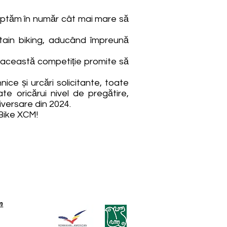
teptăm în număr cât mai mare să
tain biking, aducând împreună
, această competiție promite să
ice și urcări solicitante, toate
te oricărui nivel de pregătire,
iversare din 2024.
Bike XCM!
m