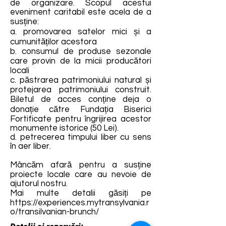
de organizare. Scopul acestui
eveniment caritabil este acela de a
susține:
a. promovarea satelor mici și a
cumunităților acestora
b. consumul de produse sezonale
care provin de la micii producători
locali
c. păstrarea patrimoniului natural și
protejarea patrimoniului construit.
Biletul de acces conține deja o
donație către Fundația Biserici
Fortificate pentru îngrijirea acestor
monumente istorice (50 Lei).
d. petrecerea timpului liber cu sens
în aer liber.
Mâncăm afară pentru a susține
proiecte locale care au nevoie de
ajutorul nostru.
Mai multe detalii găsiți pe
https://experiences.mytransylvania.r
o/transilvanian-brunch/