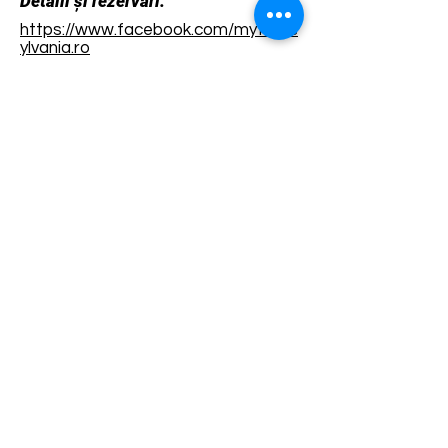
Detalii și rezervări:
https://www.facebook.com/mytrans
ylvania.ro
Termene și condiții
Dezvoltarea destinației de ecoturism Colinele
Transilvaniei este finanțată prin intermediul programului
„Green Entrepreneurship – Dezvoltarea Destinațiilor de
Ecoturism din România”, un program comun al
Romanian-American Foundation
și
Fundația pentru
Parteneriat
, susținut de
Asociația de Ecoturism din
România
.
Politica de Confidențialitate
Angajamentul de sustenabilitate
© 2024 de WPI și Colinele Transilvaniei.
Creat cu Wix.com