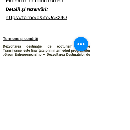
Mai multe detalii în curând.
Detalii și rezervări:
https://fb.me/e/5feUcSX4O
Termene și condiții
Dezvoltarea destinației de ecoturism Colinele
Transilvaniei este finanțată prin intermediul programului
„Green Entrepreneurship – Dezvoltarea Destinațiilor de
Ecoturism din România”, un program comun al
Romanian-American Foundation
și
Fundația pentru
Parteneriat
, susținut de
Asociația de Ecoturism din
România
.
Politica de Confidențialitate
Angajamentul de sustenabilitate
© 2024 de WPI și Colinele Transilvaniei.