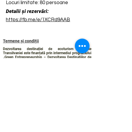
Locuri limitate: 80 persoane
Detalii și rezervări:
https://fb.me/e/1XCRd9AAB
Termene și condiții
Dezvoltarea destinației de ecoturism Colinele
Transilvaniei este finanțată prin intermediul programului
„Green Entrepreneurship – Dezvoltarea Destinațiilor de
Ecoturism din România”, un program comun al
Romanian-American Foundation
și
Fundația pentru
Parteneriat
, susținut de
Asociația de Ecoturism din
România
.
Politica de Confidențialitate
Angajamentul de sustenabilitate
© 2024 de WPI și Colinele Transilvaniei.