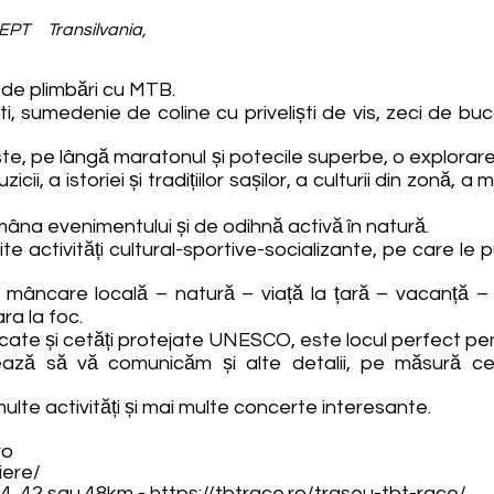
PT Transilvania,
r de plimbări cu MTB.
ști, sumedenie de coline cu priveliști de vis, zeci de b
te, pe lângă maratonul și potecile superbe, o explorare de
icii, a istoriei și tradițiilor sașilor, a culturii din zonă, 
mâna evenimentului și de odihnă activă în natură.
e activități cultural-sportive-socializante, pe care le 
ncare locală – natură – viață la țară – vacanță – tra
ra la foc.
ificate și cetăți protejate UNESCO, este locul perfect pe
rmează să vă comunicăm și alte detalii, pe măsură
lte activități și mai multe concerte interesante.
ro
iere/
 24, 42 sau 48km -
https://tbtrace.ro/traseu-tbt-race/