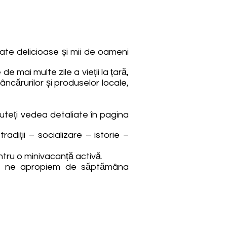
ucate delicioase și mii de oameni
 mai multe zile a vieții la țară,
a mâncărurilor și produselor locale,
puteți vedea detaliate în pagina
diții – socializare – istorie –
ntru o minivacanță activă.
 ce ne apropiem de săptămâna