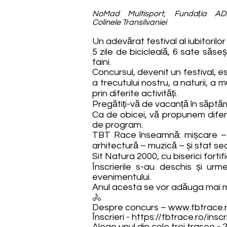
NoMad Multisport, Fundația ADE
Colinele Transilvaniei
Un adevărat festival al iubitorilo
5 zile de bicicleală, 6 sate săse
faini.
Concursul, devenit un festival, es
a trecutului nostru, a naturii, a muz
prin diferite activități.
Pregătiți-vă de vacanță în săptă
Ca de obicei, vă propunem diferit
de program.
TBT Race înseamnă: mișcare – mâ
arhitectură – muzică – și stat sea
Sit Natura 2000, cu biserici fort
Înscrierile s-au deschis și u
evenimentului.
Anul acesta se vor adăuga mai mu
🚴
Despre concurs –
www.tbtrace.
Înscrieri -
https://tbtrace.ro/inscr
Alege unul din cele trei trasee -