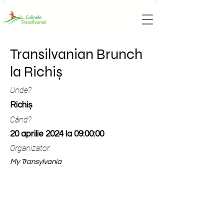
Transilvanian Brunch
la Richiș
Unde?
Richiș
Când?
20 aprilie 2024 la 09:00:00
Organizator:
My Transylvania