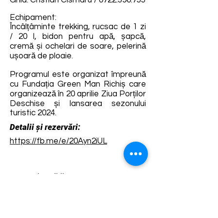
Ghid: Cristian Cismaru /
0722.396.755
Echipament:
Încâlțâminte trekking, rucsac de 1 zi
/ 20 l, bidon pentru apă, șapcă,
cremă și ochelari de soare, pelerină
ușoară de ploaie.
Programul este organizat împreună
cu Fundația Green Man Richiș care
organizează în 20 aprilie Ziua Porților
Deschise și lansarea sezonului
turistic 2024.
Detalii și rezervări:
https://fb.me/e/20Ayn2iUL
Termene și condiții
Dezvoltarea destinației de ecoturism Colinele
Transilvaniei este finanțată prin intermediul programului
„Green Entrepreneurship – Dezvoltarea Destinațiilor de
Ecoturism din România”, un program comun al
Romanian-American Foundation
și
Fundația pentru