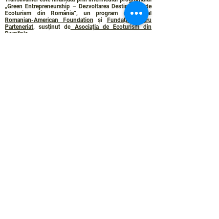
„Green Entrepreneurship – Dezvoltarea Destinațiilor de
Ecoturism din România”, un program comun al
Romanian-American Foundation
și
Fundația pentru
Parteneriat
, susținut de
Asociația de Ecoturism din
România
.
Politica de Confidențialitate
Angajamentul de sustenabilitate
© 2024 de WPI și Colinele Transilvaniei.
Creat cu Wix.com
Contact :
contact@colinele-transilvaniei.ro
transylvanianhighlands@gmail.com
Secțiune doar pentru membrii
Rețelei de ecoturism
Autentificare