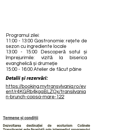
Programul zilei:
11:00 - 13:00 Gastronomie: rețete de
sezon cu ingrediente locale
13:00 - 15:00 Descoperă satul și
împrejurimile: vizită la biserica
evanghelică și drumeție
15:00 - 16:00 Atelier de făcut pâine
Detalii și rezervări:
https://booking.mytransylvania.ro/ev
ent/r4KGRb4kgaBLZQx/transilvania
n-brunch-copsa-mare-122
Termene și condiții
Dezvoltarea destinației de ecoturism Colinele
Transilvaniei este finanțată prin intermediul programului