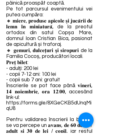
pâinică proaspăt coaptă.
Pe tot parcursul evenimentului vei
putea cumpăra:
🔸 𝐦𝐢𝐞𝐫𝐞, 𝐩𝐫𝐨𝐝𝐮𝐬𝐞 𝐚𝐩𝐢𝐜𝐨𝐥𝐞 𝐬̦𝐢 𝐣𝐮𝐜𝐚̆𝐫𝐢𝐢 𝐝𝐞
𝐥𝐞𝐦𝐧 𝐢̂𝐧 𝐦𝐢𝐧𝐢𝐚𝐭𝐮𝐫𝐚̆, de la preotul
ortodox din satul Copșa Mare,
domnul Ioan Cristian Bica, pasionat
de apicultură și traforaj.
🔸 𝐠𝐞𝐦𝐮𝐫𝐢, 𝐝𝐮𝐥𝐜𝐞𝐭̦𝐮𝐫𝐢 𝐬̦𝐢 𝐬𝐢𝐫𝐨𝐩𝐮𝐫𝐢 de la
Familia Cocoș, producători locali.
𝐏𝐫𝐞𝐭̦ 𝐛𝐢𝐥𝐞𝐭:
- adulți: 200 lei
- copii 7-12 ani: 100 lei
- copii sub 7 ani: gratuit
Înscrierile se pot face până 𝐯𝐢𝐧𝐞𝐫𝐢,
𝟏𝟒 𝐧𝐨𝐢𝐞𝐦𝐛𝐫𝐢𝐞, 𝐨𝐫𝐚 𝟏𝟐:𝟎𝟎, accesând
link-ul:
https://forms.gle/8XGeCKB5dUnqMi
qU8
Pentru validarea înscrierii la brunch
se va percepe un 𝐚𝐯𝐚𝐧𝐬, 𝐝𝐞 𝟔𝟎 𝐝𝐞 𝐥𝐞𝐢 /
𝐚𝐝𝐮𝐥𝐭 𝐬̦𝐢 𝟑𝟎 𝐝𝐞 𝐥𝐞𝐢 / 𝐜𝐨𝐩𝐢𝐥, iar restul
sumei de bani se achită numerar