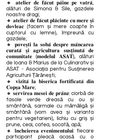
🔸 𝐚𝐭𝐞𝐥𝐢𝐞𝐫 𝐝𝐞 𝐟𝐚̆𝐜𝐮𝐭 𝐩𝐚̂𝐢𝐧𝐞 𝐩𝐞 𝐯𝐚𝐭𝐫𝐚̆,
alături de Simona & Sile, gazdele
noastre dragi;
🔸 𝐚𝐭𝐞𝐥𝐢𝐞𝐫 𝐝𝐞 𝐟𝐚̆𝐜𝐮𝐭 𝐩𝐥𝐚̆𝐜𝐢𝐧𝐭𝐞 𝐜𝐮 𝐦𝐞𝐫𝐞 𝐬̦𝐢
𝐝𝐨𝐯𝐥𝐞𝐚𝐜 (facem și mere coapte în
cuptorul cu lemne), împreună cu
gazdele;
🔸 𝐩𝐨𝐯𝐞𝐬̦𝐭𝐢 𝐥𝐚 𝐬𝐨𝐛𝐚̆ 𝐝𝐞𝐬𝐩𝐫𝐞 𝐦𝐚̂𝐧𝐜𝐚𝐫𝐞𝐚
𝐜𝐮𝐫𝐚𝐭𝐚̆ 𝐬̦𝐢 𝐚𝐠𝐫𝐢𝐜𝐮𝐥𝐭𝐮𝐫𝐚 𝐬𝐮𝐬𝐭̦𝐢𝐧𝐮𝐭𝐚̆ 𝐝𝐞
𝐜𝐨𝐦𝐮𝐧𝐢𝐭𝐚𝐭𝐞 (𝐦𝐨𝐝𝐞𝐥𝐮𝐥 𝐀𝐒𝐀𝐓), alături
de Ioana & Marius de la Culinarativ și
ASAT - Asociația pentru Susținerea
Agriculturii Țărănești;
🔸 𝐯𝐢𝐳𝐢𝐭𝐚̆ 𝐥𝐚 𝐛𝐢𝐬𝐞𝐫𝐢𝐜𝐚 𝐟𝐨𝐫𝐭𝐢𝐟𝐢𝐜𝐚𝐭𝐚̆ 𝐝𝐢𝐧
𝐂𝐨𝐩𝐬̦𝐚 𝐌𝐚𝐫𝐞;
🔸 𝐬𝐞𝐫𝐯𝐢𝐫𝐞𝐚 𝐦𝐞𝐬𝐞𝐢 𝐝𝐞 𝐩𝐫𝐚̂𝐧𝐳: ciorbă de
fasole verde dreasă cu ou și
smântână, sarmale cu mămăligă și
smântână (vom avea și varianta
pentru vegetarieni), lichiu cu griș și
prune, ceai, cafea, socată, apă;
🔸 𝐢̂𝐧𝐜𝐡𝐞𝐢𝐞𝐫𝐞𝐚 𝐞𝐯𝐞𝐧𝐢𝐦𝐞𝐧𝐭𝐮𝐥𝐮𝐢: fiecare
participant pleacă acasă cu o