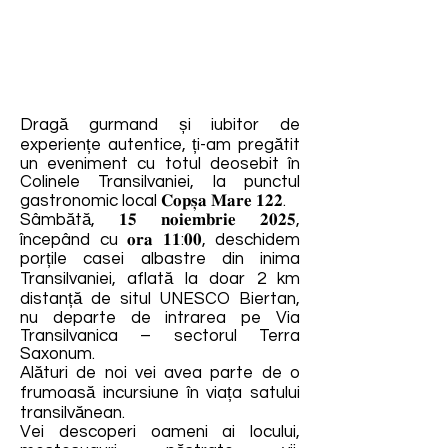
Dragă gurmand și iubitor de
experiențe autentice, ți-am pregătit
un eveniment cu totul deosebit în
Colinele Transilvaniei, la punctul
gastronomic local 𝐂𝐨𝐩𝐬̦𝐚 𝐌𝐚𝐫𝐞 𝟏𝟐𝟐.
Sâmbătă, 𝟏𝟓 𝐧𝐨𝐢𝐞𝐦𝐛𝐫𝐢𝐞 𝟐𝟎𝟐𝟓,
începând cu 𝐨𝐫𝐚 𝟏𝟏:𝟎𝟎, deschidem
porțile casei albastre din inima
Transilvaniei, aflată la doar 2 km
distanță de situl UNESCO Biertan,
nu departe de intrarea pe Via
Transilvanica – sectorul Terra
Saxonum.
Alături de noi vei avea parte de o
frumoasă incursiune în viața satului
transilvănean.
Vei descoperi oameni ai locului,