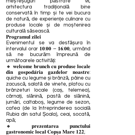
meșteșuguri păstrate vii,
arhitectura tradițională bine
conservată în timp și te vei bucura
de natură, de experiențe culinare cu
produse locale și de moștenirea
culturală săsească.
𝐏𝐫𝐨𝐠𝐫𝐚𝐦𝐮𝐥 𝐳𝐢𝐥𝐞𝐢
Evenimentul se va desfășura în
intervalul orar 𝟏𝟎:𝟎𝟎 – 𝟏𝟔:𝟎𝟎, urmând
să ne bucurăm împreună de
următoarele activități:
🔸 𝐰𝐞𝐥𝐜𝐨𝐦𝐞 𝐛𝐫𝐮𝐧𝐜𝐡 𝐜𝐮 𝐩𝐫𝐨𝐝𝐮𝐬𝐞 𝐥𝐨𝐜𝐚𝐥𝐞
𝐝𝐢𝐧 𝐠𝐨𝐬𝐩𝐨𝐝𝐚̆𝐫𝐢𝐚 𝐠𝐚𝐳𝐝𝐞𝐥𝐨𝐫 𝐧𝐨𝐚𝐬𝐭𝐫𝐞:
quiche cu legume și brânză, pâine cu
zacuscă, salată de vinete, platou cu
brânzeturi locale (caș, telemea),
cârnați, slănină, pastă de slănină,
jumări, caltaboș, legume de sezon,
cafea (de la întreprinderea socială
Rubia din satul Șoala), ceai, socată,
apă;
🔸 𝐩𝐫𝐞𝐳𝐞𝐧𝐭𝐚𝐫𝐞𝐚 𝐩𝐮𝐧𝐜𝐭𝐮𝐥𝐮𝐢
𝐠𝐚𝐬𝐭𝐫𝐨𝐧𝐨𝐦𝐢𝐜 𝐥𝐨𝐜𝐚𝐥 𝐂𝐨𝐩𝐬̦𝐚 𝐌𝐚𝐫𝐞 𝟏𝟐𝟐;