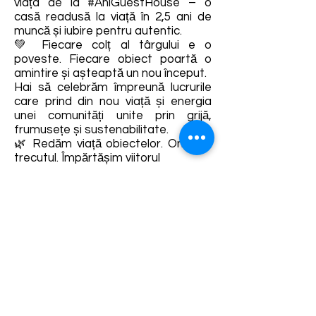
viața de la #AniGuestHouse – o
casă readusă la viață în 2,5 ani de
muncă și iubire pentru autentic.
💚 Fiecare colț al târgului e o
poveste. Fiecare obiect poartă o
amintire și așteaptă un nou început.
Hai să celebrăm împreună lucrurile
care prind din nou viață și energia
unei comunități unite prin grijă,
frumusețe și sustenabilitate.
🌿 Redăm viață obiectelor. Onorăm
trecutul. Împărtășim viitorul
Detalii și rezervări:
https://www.facebook.com/AniGues
thouseRichis
Termene și condiții
Dezvoltarea destinației de ecoturism Colinele
Transilvaniei este finanțată prin intermediul programului
„Green Entrepreneurship – Dezvoltarea Destinațiilor de
Ecoturism din România”, un program comun al