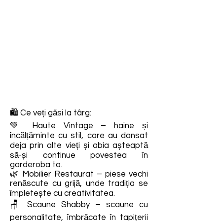
🛍️ Ce veți găsi la târg:
💚 Haute Vintage – haine și
încălțăminte cu stil, care au dansat
deja prin alte vieți și abia așteaptă
să-și continue povestea în
garderoba ta.
🌿 Mobilier Restaurat – piese vechi
renăscute cu grijă, unde tradiția se
împletește cu creativitatea.
🪑 Scaune Shabby – scaune cu
personalitate, îmbrăcate în tapițerii