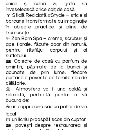
unice și culori vii, gata să
înveselească orice colț de casă.
🍷 Sticlă Reciclată #Stycle – sticle și
borcane transformate cu imaginație
în obiecte practice și pline de
frumusețe.
✨ Zen Barn Spa – creme, scruburi și
ape florale, făcute doar din natură,
pentru răsfățul corpului și al
sufletului.
🏡 Obiecte de casă cu parfum de
amintiri, păstrate de la bunici și
adunate de prin lume, fiecare
purtând o poveste de familie sau de
călătorie.
🌼 Atmosfera va fi una caldă și
relaxată, perfectă pentru a vă
bucura de:
☕ un cappuccino sau un pahar de vin
local
🥧 un lichiu proaspăt scos din cuptor
🏡 povești despre restaurarea și