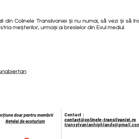
li din Colinele Transilvaniei și nu numai, să vezi și să
stria meșterilor, urmași ai breslelor din Evul mediul.
unabiertan
Contact :
ecțiune doar pentru membrii
contact@colinele-transilvaniei.ro
Rețelei de ecoturism
transylvanianhighlands@gmail.co