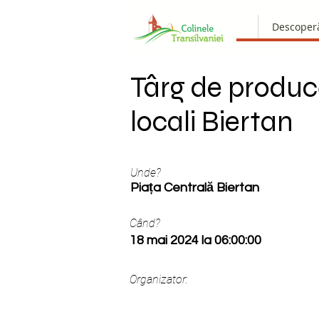
Descoper
Târg de produc
locali Biertan
Unde?
Piața Centrală Biertan
Când?
18 mai 2024 la 06:00:00
Organizator: