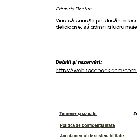
Primăria Biertan
Vino să cunoști producătorii loca
delicioase, să admiri la lucru măie
Detalii și rezervări:
https://web.facebook.com/com
Termene și condiții
S
Politica de Confidențialitate
Angajamentul de sustenabilitate