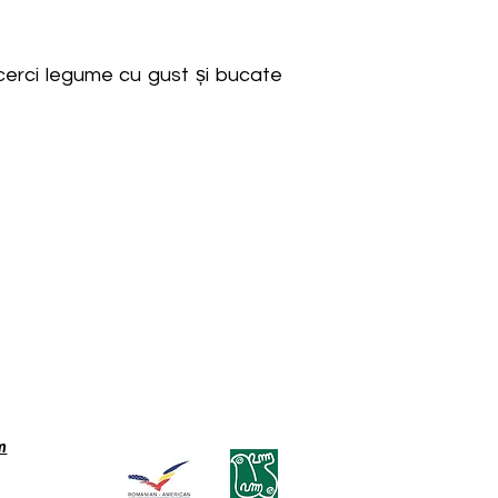
 încerci legume cu gust și bucate
m