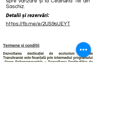
spre vânzare și la Ceainăria Tei din
Saschiz.
Detalii și rezervări:
https://fb.me/e/2US9sUEYT
Termene și condiții
Dezvoltarea destinației de ecoturism Colinele
Transilvaniei este finanțată prin intermediul programului
„Green Entrepreneurship – Dezvoltarea Destinațiilor de
Ecoturism din România”, un program comun al
Romanian-American Foundation
și
Fundația pentru
Parteneriat
, susținut de
Asociația de Ecoturism din
România
.
Politica de Confidențialitate
Angajamentul de sustenabilitate