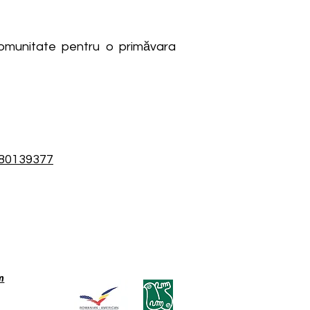
comunitate pentru o primăvara
80139377
m