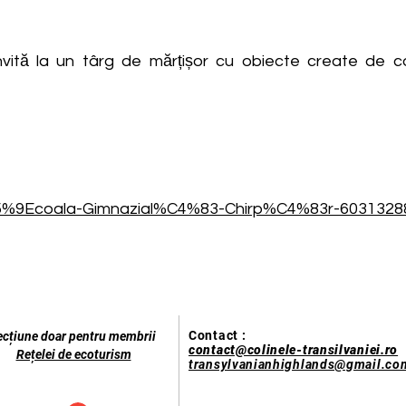
invită la un târg de mărțișor cu obiecte create de 
5%9Ecoala-Gimnazial%C4%83-Chirp%C4%83r-6031328
Contact :
ecțiune doar pentru membrii
contact@colinele-transilvaniei.ro
Rețelei de ecoturism
transylvanianhighlands@gmail.co