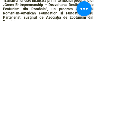
Transilvaniei este finanțată prin intermediul programului
„Green Entrepreneurship – Dezvoltarea Destinațiilor de
Ecoturism din România”, un program comun al
Romanian-American Foundation
și
Fundația pentru
Parteneriat
, susținut de
Asociația de Ecoturism din
România
.
Politica de Confidențialitate
Angajamentul de sustenabilitate
© 2024 de WPI și Colinele Transilvaniei.
Creat cu Wix.com
Contact :
contact@colinele-transilvaniei.ro
transylvanianhighlands@gmail.com
Secțiune doar pentru membrii
Rețelei de ecoturism
Autentificare