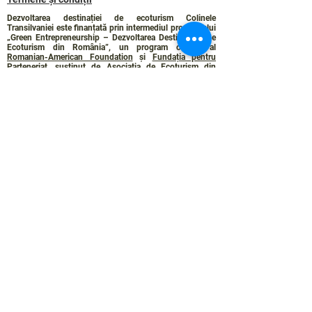
Dezvoltarea destinației de ecoturism Colinele
Transilvaniei este finanțată prin intermediul programului
„Green Entrepreneurship – Dezvoltarea Destinațiilor de
Ecoturism din România”, un program comun al
Romanian-American Foundation
și
Fundația pentru
Parteneriat
, susținut de
Asociația de Ecoturism din
România
.
Politica de Confidențialitate
Angajamentul de sustenabilitate
© 2024 de WPI și Colinele Transilvaniei.
Creat cu Wix.com
Contact :
contact@colinele-transilvaniei.ro
transylvanianhighlands@gmail.com
Secțiune doar pentru membrii
Rețelei de ecoturism