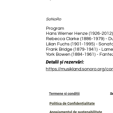
SoNoRo
Program
Hans Werner Henze (1926-2012) 
Rebecca Clarke (1886-1979) - Duo
Lilian Fuchs (1901-1995) - Sonata
Frank Bridge (1879-1941) - Lame
York Bowen (1884-1961) - Fantezi
Detalii și rezervări:
https://musikland.sonoro.org/c
Termene și condiții
S
Politica de Confidențialitate
Angajamentul de sustenabilitate