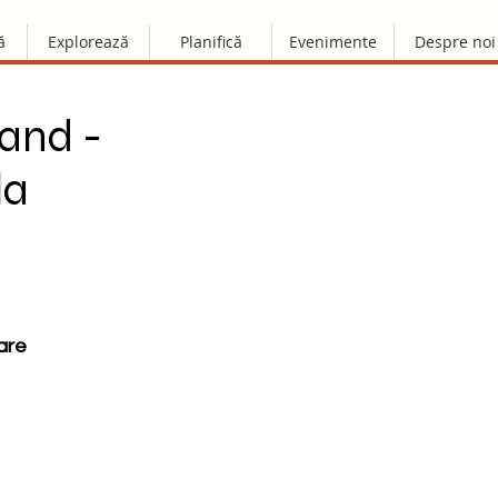
ă
Explorează
Planifică
Evenimente
Despre noi
and -
la
are