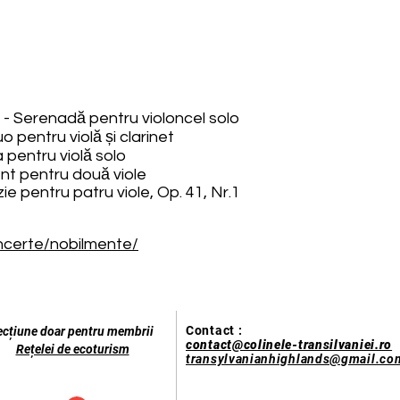
- Serenadă pentru violoncel solo
 pentru violă și clarinet
 pentru violă solo
nt pentru două viole
e pentru patru viole, Op. 41, Nr.1
oncerte/nobilmente/
Contact :
ecțiune doar pentru membrii
contact@colinele-transilvaniei.ro
Rețelei de ecoturism
transylvanianhighlands@gmail.co